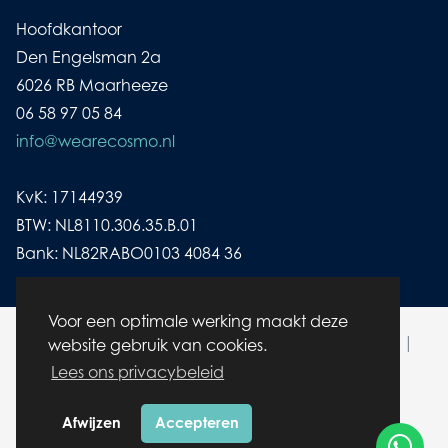
Hoofdkantoor
Den Engelsman 2a
6026 RB Maarheeze
06 58 97 05 84
info@wearecosmo.nl
KvK: 17144939
BTW: NL8110.306.35.B.01
Bank: NL82RABO0103 4084 36
Voor een optimale werking maakt deze
© wearecosmo.nl | Alle rechten voorbehouden |
website gebruik van cookies.
Cookies
|
Disclaimer/ Privacybeleid
Lees ons privacybeleid
Afwijzen
Accepteren