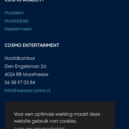
COSMO ACADEMY
Haarlem
Hoofddorp
Heerenveen
COSMO ENTERTAINMENT
Hoofdkantoor
Den Engelsman 2a
6026 RB Maarheeze
06 58 97 05 84
info@wearecosmo.nl
Voor een optimale werking maakt deze
KvK: 17144939
website gebruik van cookies.
BTW: NL8110.306.35.B.01
Lees ons privacybeleid