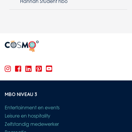
Hannah Student hbo
MBO NIVEAU 3
Entertainment en events
Leisure en hospitality
Zelfstandig medewerker