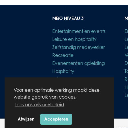
MBO NIVEAU 3
M
Entertainment en events
E
Leisure en hospitality
L
Zelfstandig medewerker
L
Recreatie
V
Evenementen opleiding
D
Hospitality
T
Leisure
R
Bol opleiding
H
Voor een optimale werking maakt deze
L
website gebruik van cookies.
Lees ons privacybeleid
Afwijzen
Accepteren