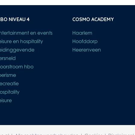
BO NIVEAU 4
COSMO ACADEMY
ntertainment en events
Haarlem
eisure en hospitality
Hoofddorp
eidinggevende
Heerenveen
ersneld
oorstroom hbo
oerisme
ecreatie
ospitality
eisure