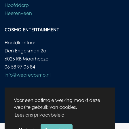
Hoofddorp
Heerenveen
COSMO ENTERTAINMENT
Hoofdkantoor
Den Engelsman 2a
6026 RB Maarheeze
06 58 97 05 84
info@wearecosmo.nl
KvK: 17144939
BTW: NL8110.306.35.B.01
Voor een optimale werking maakt deze
Bank: NL82RABO0103 4084 36
website gebruik van cookies.
Lees ons privacybeleid