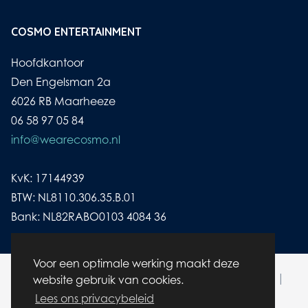
COSMO ENTERTAINMENT
Hoofdkantoor
Den Engelsman 2a
6026 RB Maarheeze
06 58 97 05 84
info@wearecosmo.nl
KvK: 17144939
BTW: NL8110.306.35.B.01
Bank: NL82RABO0103 4084 36
Voor een optimale werking maakt deze
© wearecosmo.nl | Alle rechten voorbehouden |
website gebruik van cookies.
Cookies
|
Disclaimer/ Privacybeleid
Lees ons privacybeleid