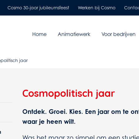
Cosmo 30-jaar jubileumsfeest
Werken bij Cosmo
Conta
Home
Animatiewerk
Voor bedrijven
olitisch jaar
Cosmopolitisch jaar
Ontdek. Groei. Kies.
Een jaar om te on
waar je heen wilt.
n
Was het maar zo simpel om een studi