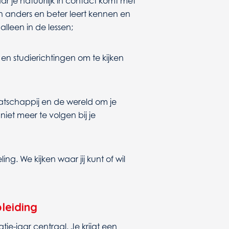
r je natuurlijk in contact komt met
en anders en beter leert kennen en
lleen in de lessen;
n studierichtingen om te kijken
atschappij en de wereld om je
 niet meer te volgen bij je
ing. We kijken waar jij kunt of wil
leiding
atie-jaar centraal. Je krijgt een