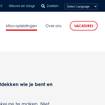
ct
Nieuws en blogs
Zoeken
Mbo-opleidingen
Over ons
VACATURES
tdekken wie je bent en
ekeuze te maken. Niet