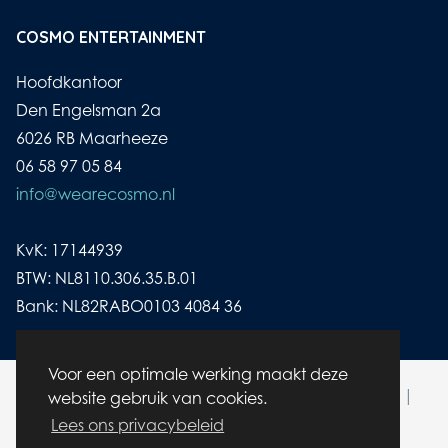
COSMO ENTERTAINMENT
Hoofdkantoor
Den Engelsman 2a
6026 RB Maarheeze
06 58 97 05 84
info@wearecosmo.nl
KvK: 17144939
BTW: NL8110.306.35.B.01
Bank: NL82RABO0103 4084 36
Voor een optimale werking maakt deze
© wearecosmo.nl | Alle rechten voorbehouden |
website gebruik van cookies.
Cookies
|
Disclaimer/ Privacybeleid
Lees ons privacybeleid