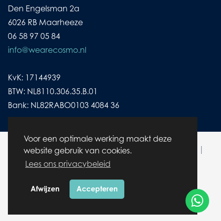
Den Engelsman 2a
6026 RB Maarheeze
06 58 97 05 84
info@wearecosmo.nl
KvK: 17144939
BTW: NL8110.306.35.B.01
Bank: NL82RABO0103 4084 36
Voor een optimale werking maakt deze
© wearecosmo.nl | Alle rechten voorbehouden |
website gebruik van cookies.
Cookies
|
Disclaimer/ Privacybeleid
Lees ons privacybeleid
Afwijzen
Accepteren