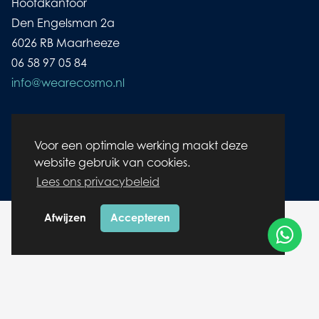
Hoofdkantoor
Den Engelsman 2a
6026 RB Maarheeze
06 58 97 05 84
info@wearecosmo.nl
KvK: 17144939
BTW: NL8110.306.35.B.01
Voor een optimale werking maakt deze
Bank: NL82RABO0103 4084 36
website gebruik van cookies.
Lees ons privacybeleid
Afwijzen
Accepteren
© wearecosmo.nl | Alle rechten voorbehouden |
Cookies
|
Disclaimer/ Privacybeleid