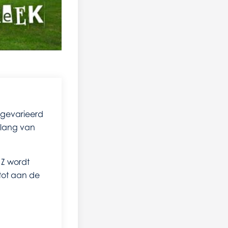
 gevarieerd
belang van
t Z wordt
tot aan de