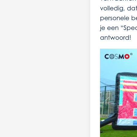
volledig, da
personele b
je een “Spe
antwoord!