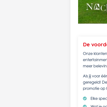
De voord
Onze klanten
entertainment
meer belevin
Als jij voor 
geregeld! De
promotie op 
Elke spec
Wat je o