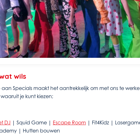
wat wils
 aan Specials maakt het aantrekkelijk om met ons te werk
 waaruit je kunt kiezen;
t DJ
| Squid Game |
Escape Room
| Fit4Kidz | Lasergam
 Academy | Hutten bouwen