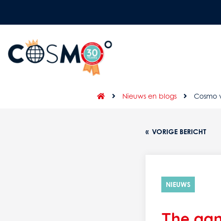
Nieuws en blogs
Cosmo v
«
VORIGE BERICHT
NIEUWS
The gam