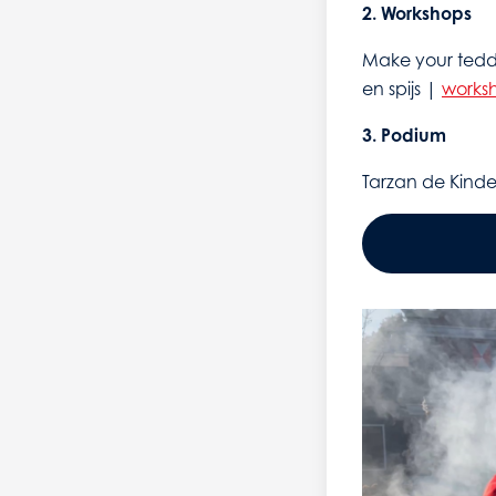
2. Workshops
Make your ted
en spijs |
worksh
3. Podium
Tarzan de Kind