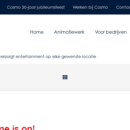
Cosmo 30-jaar jubileumsfeest
Werken bij Cosmo
Conta
Home
Animatiewerk
Voor bedrijven
erzorgt entertainment op elke gewenste locatie
e is on!