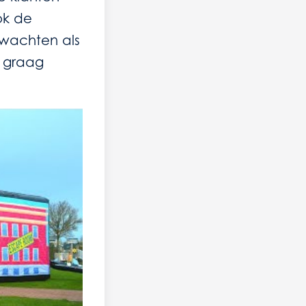
ok de
rwachten als
j graag