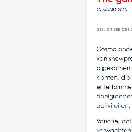
23 MAART 2023
DEEL DIT BERICHT
Cosmo onder
van showpro
bijgekomen.
klanten, die
entertainme
doelgroepen
activiteiten.
Variatie, ac
verwachten 