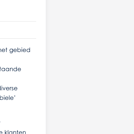
het gebied
staande
iverse
iele’
t
e klanten